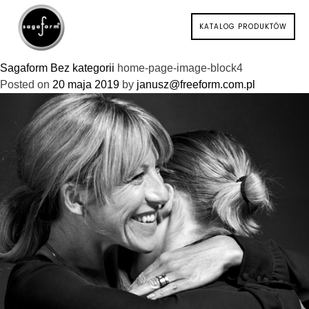
KATALOG PRODUKTÓW
Sagaform
Bez kategorii
home-page-image-block4
Posted on
20 maja 2019
by
janusz@freeform.com.pl